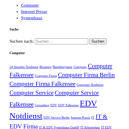
Computer
Internet Presse
Systemhaus
Suche
Suchen nach:
Computer
Computer
24 Stunden Notdienst
Beratung
Betriebssystem
Computer
Falkensee
Computer Firma Berlin
Computer Firma
Computer Firma Falkensee
Computer Notdienst
Computer Service
Computer Service
EDV
Falkensee
Consulting
EDV
EDV Falkensee
Notdienst
IT &
EDV Service Berlin
Internet Praxis
IT
EDV Firma
IT & EDV Systemhaus GmbH
IT Arbeitsplatz
IT EDV