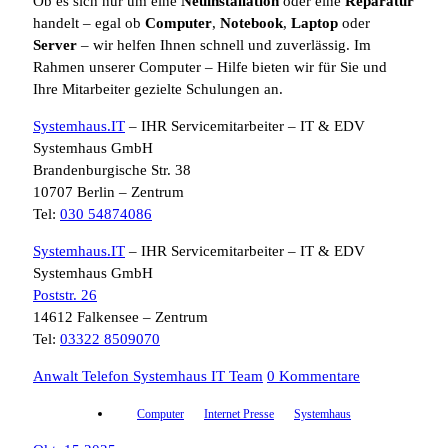
Ob es sich nur um eine
Neuinstallation
oder eine
Reparatur
handelt – egal ob
Computer
,
Notebook
,
Laptop
oder
Server
– wir helfen Ihnen schnell und zuverlässig. Im
Rahmen unserer Computer – Hilfe bieten wir für Sie und
Ihre Mitarbeiter gezielte Schulungen an.
Systemhaus.IT
– IHR Servicemitarbeiter – IT & EDV
Systemhaus GmbH
Brandenburgische Str. 38
10707 Berlin – Zentrum
Tel:
030 54874086
Systemhaus.IT
– IHR Servicemitarbeiter – IT & EDV
Systemhaus GmbH
Poststr. 26
14612 Falkensee – Zentrum
Tel:
03322 8509070
Anwalt Telefon Systemhaus IT Team
0 Kommentare
Computer
Internet Presse
Systemhaus