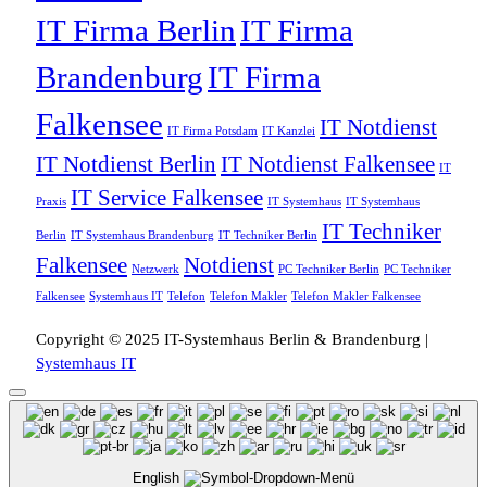
IT Firma Berlin
IT Firma
Brandenburg
IT Firma
Falkensee
IT Notdienst
IT Firma Potsdam
IT Kanzlei
IT Notdienst Berlin
IT Notdienst Falkensee
IT
IT Service Falkensee
Praxis
IT Systemhaus
IT Systemhaus
IT Techniker
Berlin
IT Systemhaus Brandenburg
IT Techniker Berlin
Falkensee
Notdienst
Netzwerk
PC Techniker Berlin
PC Techniker
Falkensee
Systemhaus IT
Telefon
Telefon Makler
Telefon Makler Falkensee
Copyright © 2025 IT-Systemhaus Berlin & Brandenburg |
Systemhaus IT
English